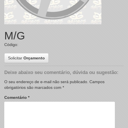
M/G
Código:
Solicitar
Orçamento
Deixe abaixo seu comentário, dúvida ou sugestão:
O seu endereço de e-mail não será publicado.
Campos
obrigatórios são marcados com
*
Comentário
*