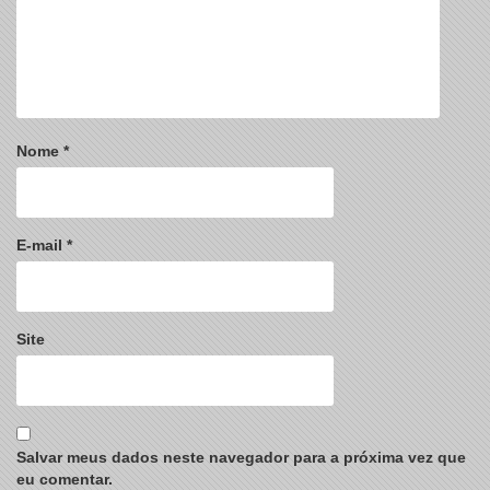
Nome
*
E-mail
*
Site
Salvar meus dados neste navegador para a próxima vez que
eu comentar.